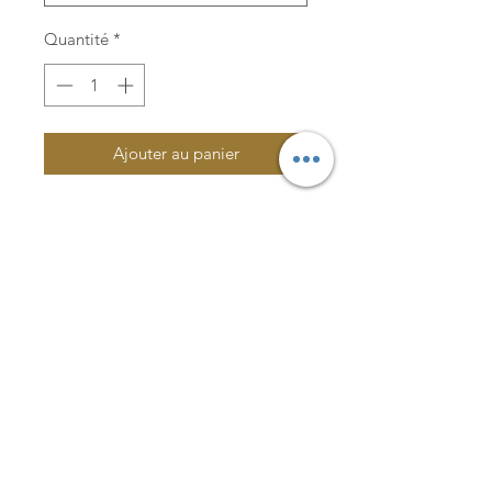
Quantité
*
Ajouter au panier
Lachance & Co.
Une évaluation par un audioprothésiste est
requise afin de déterminer si la prothèse
auditive convient aux besoins du patient.