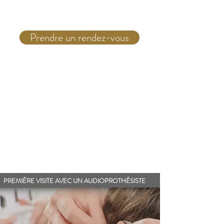
Prendre un rendez-vous
Téléphone:
(514) 931 4555
PREMIÈRE VISITE AVEC UN AUDIOPROTHÉSISTE