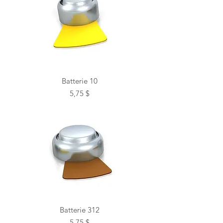
Batterie 10
Prix
5,75 $
Batterie 312
Prix
5,75 $