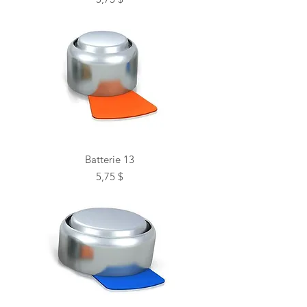
Batterie 13
Prix
5,75 $