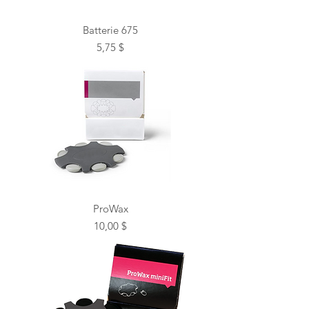
Batterie 675
Prix
5,75 $
ProWax
Prix
10,00 $