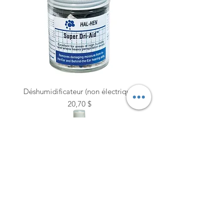
Déshumidificateur (non électrique)
Prix
20,70 $
Vaporisateur Nettoyant HAL-HEN