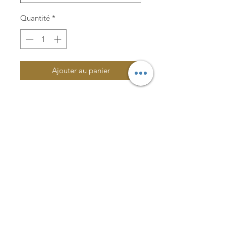
Quantité
*
Ajouter au panier
Lachance & Co.
Une évaluation par un audioprothésiste est
requise afin de déterminer si la prothèse
auditive convient aux besoins du patient.