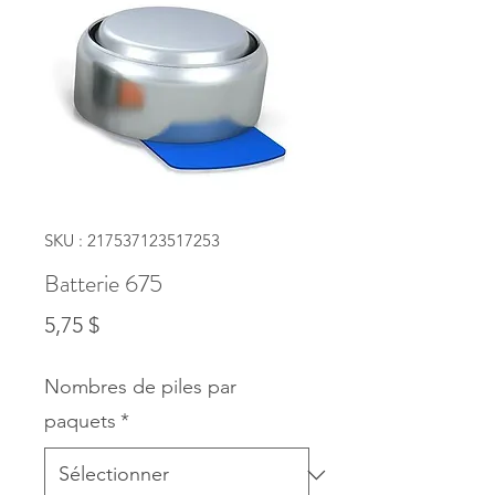
SKU : 217537123517253
Batterie 675
Prix
5,75 $
Nombres de piles par
paquets
*