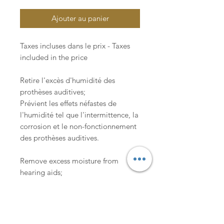
Ajouter au panier
Taxes incluses dans le prix - Taxes
included in the price
Retire l'excès d'humidité des
prothèses auditives;
Prévient les effets néfastes de
l'humidité tel que l'intermittence, la
corrosion et le non-fonctionnement
des prothèses auditives.
Remove excess moisture from
hearing aids;
Prevents the harmful effects of
humidity such as intermittency,
corrosion and non-functioning
hearing aids.