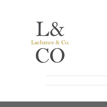
Lachance
Prothèses 
Audioproth
Service Per
Accueil
Conseils et Astuc